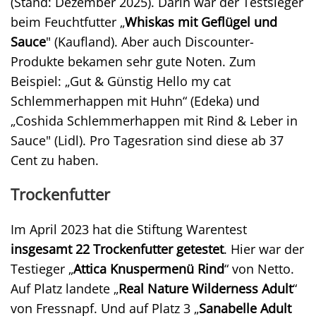
(Stand: Dezember 2025). Darin war der Testsieger
beim Feuchtfutter „
Whiskas mit Geflügel und
Sauce
" (Kaufland). Aber auch Discounter-
Produkte bekamen sehr gute Noten. Zum
Beispiel: „Gut & Günstig Hello my cat
Schlemmerhappen mit Huhn“ (Edeka) und
„Coshida Schlemmerhappen mit Rind & Leber in
Sauce" (Lidl). Pro Tagesration sind diese ab 37
Cent zu haben.
Trockenfutter
Im April 2023 hat die Stiftung Warentest
insgesamt 22 Trockenfutter getestet
. Hier war der
Testieger „
Attica Knuspermenü Rind
“ von Netto.
Auf Platz landete „
Real Nature Wilderness Adult
“
von Fressnapf. Und auf Platz 3 „
Sanabelle Adult