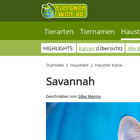
Tierarten
Tiernamen
Haust
HIGHLIGHTS:
Katzen
(Übersicht)
Alle 
Startseite
Haustiere
Haustier Katze
Savannah
Geschrieben von
Silke Menne
.