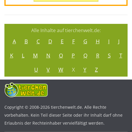
Alle Inhalte auf tierchenwelt.de:
A
B
C
D
E
F
G
H
I
J
K
L
M
N
O
P
Q
R
S
T
U
V
W
X
Y
Z
Copyright © 2008-2026 tierchenwelt.de. Alle Rechte
vorbehalten. Kein Teil dieser Seite oder ihr Inhalt darf ohne
Erlaubnis der Rechteinhaber vervielfältigt werden.