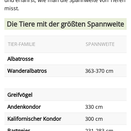
und erfährst, wie man die Spannweite von Tieren
misst.
Die Tiere mit der größten Spannweite
TIER-FAMILIE
SPANNWEITE
Albatrosse
Wanderalbatros
363-370 cm
Greifvögel
Andenkondor
330 cm
Kalifornischer Kondor
300 cm
Bartgeier
231-283 cm