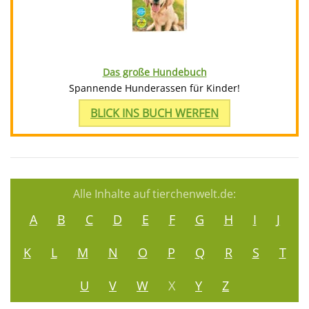
Das große Hundebuch
Spannende Hunderassen für Kinder!
BLICK INS BUCH WERFEN
Alle Inhalte auf tierchenwelt.de:
A
B
C
D
E
F
G
H
I
J
K
L
M
N
O
P
Q
R
S
T
U
V
W
X
Y
Z