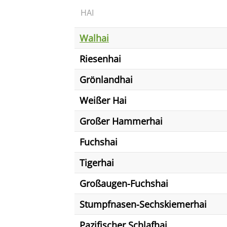
HAI
Walhai
Riesenhai
Grönlandhai
Weißer Hai
Großer Hammerhai
Fuchshai
Tigerhai
Großaugen-Fuchshai
Stumpfnasen-Sechskiemerhai
Pazifischer Schlafhai