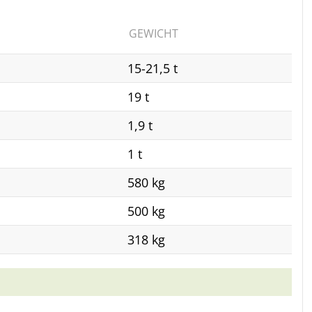
GEWICHT
15-21,5 t
19 t
1,9 t
1 t
580 kg
500 kg
318 kg