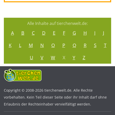
Alle Inhalte auf tierchenwelt.de:
A
B
C
D
E
F
G
H
I
J
K
L
M
N
O
P
Q
R
S
T
U
V
W
X
Y
Z
Copyright © 2008-2026 tierchenwelt.de. Alle Rechte
vorbehalten. Kein Teil dieser Seite oder ihr Inhalt darf ohne
Erlaubnis der Rechteinhaber vervielfältigt werden.