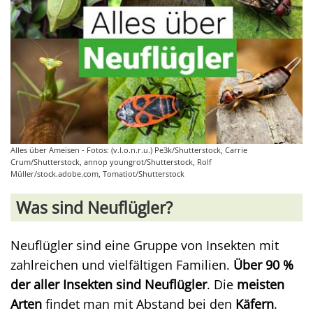
Alles über Ameisen - Fotos: (v.l.o.n.r.u.) Pe3k/Shutterstock, Carrie
Crum/Shutterstock, annop youngrot/Shutterstock, Rolf
Müller/stock.adobe.com, Tomatiot/Shutterstock
Was sind Neuflügler?
Neuflügler sind eine Gruppe von Insekten mit
zahlreichen und vielfältigen Familien.
Über 90 %
der aller Insekten sind Neuflügler
. Die
meisten
Arten
findet man mit Abstand bei den
Käfern
.