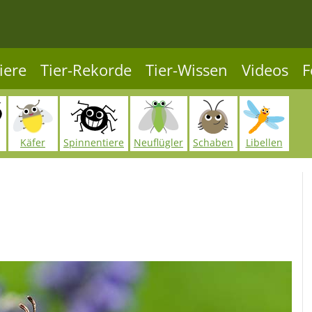
iere
Tier-Rekorde
Tier-Wissen
Videos
F
Käfer
Spinnentiere
Neuflügler
Schaben
Libellen