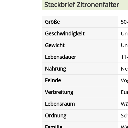
Steckbrief Zitronenfalter
Größe
50
Geschwindigkeit
Un
Gewicht
Un
Lebensdauer
11
Nahrung
Ne
Feinde
Vö
Verbreitung
Eur
Lebensraum
Wä
Ordnung
Sc
Familie
We