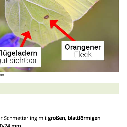
com
ßer Schmetterling mit
großen, blattförmigen
0-74 mm
.