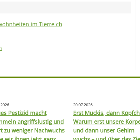
wohnheiten im Tierreich
n
.2026
20.07.2026
es Pestizid macht
Erst Muckis, dann Köpfch
meln angriffslustig und
Warum erst unsere Körp
rt zu weniger Nachwuchs
und dann unser Gehirn
e wir ihnen jetzt ganz
wuchs – und über das Zie