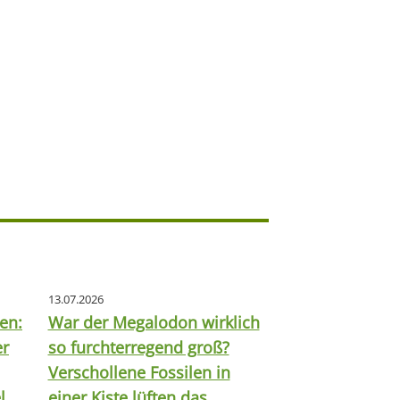
13.07.2026
en:
War der Megalodon wirklich
er
so furchterregend groß?
Verschollene Fossilen in
l
einer Kiste lüften das