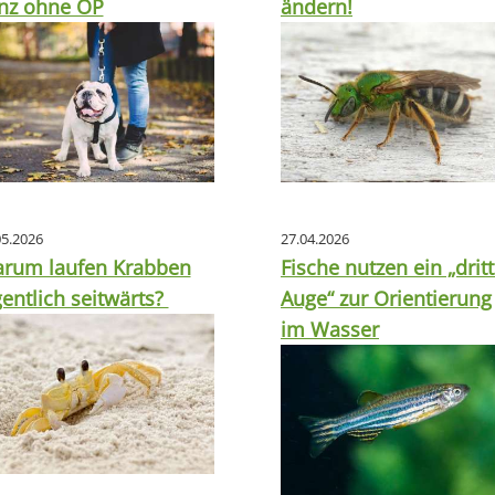
nz ohne OP
ändern!
05.2026
27.04.2026
rum laufen Krabben
Fische nutzen ein „drit
gentlich seitwärts?
Auge“ zur Orientierung
im Wasser