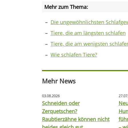
Mehr zum Thema:
Die ungewöhnlichsten Schlafge
Tiere, die am längsten schlafen
Tiere, die am wenigsten schlafe
Wie schlafen Tiere?
Mehr News
03.08.2026
27.07
Schneiden oder
Neu
Zerquetschen?
Hum
Raubtierzähne können nicht
füh
beides gleich gut
– wi