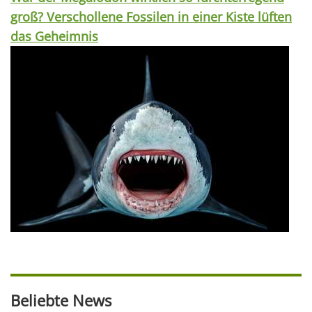
groß? Verschollene Fossilen in einer Kiste lüften
das Geheimnis
Beliebte News