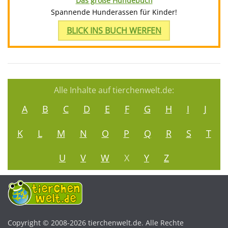
Das große Hundebuch
Spannende Hunderassen für Kinder!
BLICK INS BUCH WERFEN
Alle Inhalte auf tierchenwelt.de:
A
B
C
D
E
F
G
H
I
J
K
L
M
N
O
P
Q
R
S
T
U
V
W
X
Y
Z
Copyright © 2008-2026 tierchenwelt.de. Alle Rechte