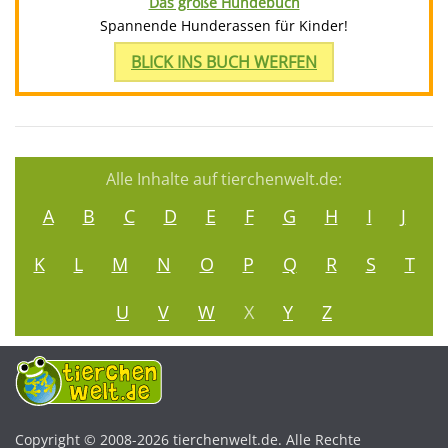
Das große Hundebuch
Spannende Hunderassen für Kinder!
BLICK INS BUCH WERFEN
Alle Inhalte auf tierchenwelt.de:
A
B
C
D
E
F
G
H
I
J
K
L
M
N
O
P
Q
R
S
T
U
V
W
X
Y
Z
Copyright © 2008-2026 tierchenwelt.de. Alle Rechte