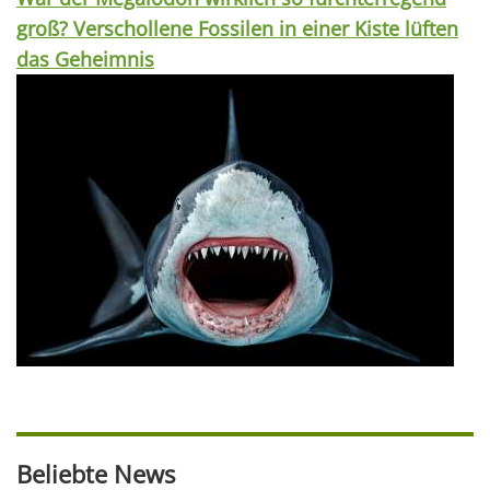
groß? Verschollene Fossilen in einer Kiste lüften
das Geheimnis
Beliebte News