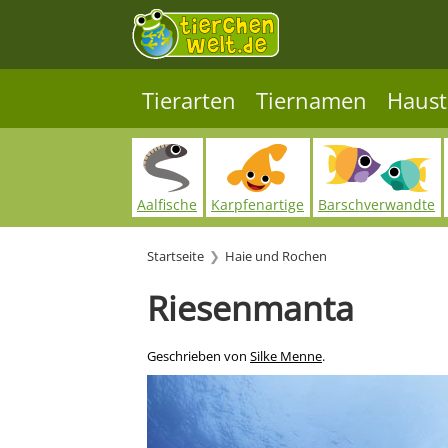
Tierarten
Tiernamen
Haust
Aalfische
Karpfenartige
Barschverwandte
Startseite
Haie und Rochen
Riesenmanta
Geschrieben von
Silke Menne
.