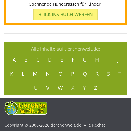
Spannende Hunderassen für Kinder!
BLICK INS BUCH WERFEN
Alle Inhalte auf tierchenwelt.de:
A
B
C
D
E
F
G
H
I
J
K
L
M
N
O
P
Q
R
S
T
U
V
W
X
Y
Z
Copyright © 2008-2026 tierchenwelt.de. Alle Rechte