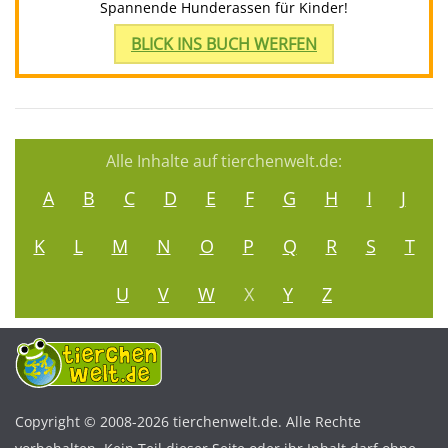
Spannende Hunderassen für Kinder!
BLICK INS BUCH WERFEN
Alle Inhalte auf tierchenwelt.de:
A
B
C
D
E
F
G
H
I
J
K
L
M
N
O
P
Q
R
S
T
U
V
W
X
Y
Z
Copyright © 2008-2026 tierchenwelt.de. Alle Rechte