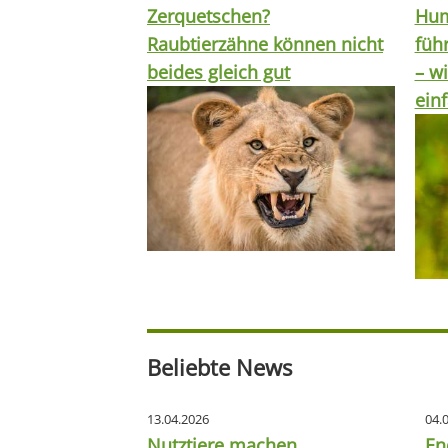
Zerquetschen?
Hum
Raubtierzähne können nicht
füh
beides gleich gut
– wi
ein
Beliebte News
13.04.2026
04.
Nutztiere machen
En