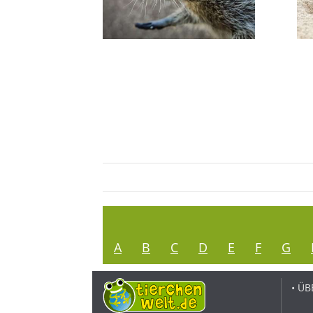
A
B
C
D
E
F
G
• ÜB