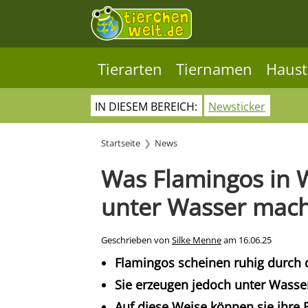
Tierarten
Tiernamen
Haust
IN DIESEM BEREICH:
Newsticker
Startseite
News
Was Flamingos in 
unter Wasser mac
Geschrieben von
Silke Menne
am
16.06.25
Flamingos scheinen ruhig durch 
Sie erzeugen jedoch unter Wasser
Auf diese Weise können sie ihre B