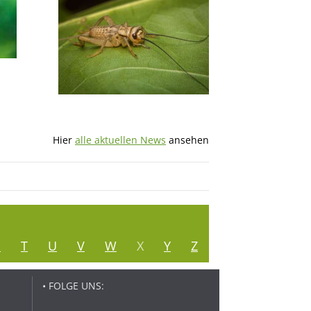
Hier
alle aktuellen News
ansehen
S
T
U
V
W
X
Y
Z
• FOLGE UNS: