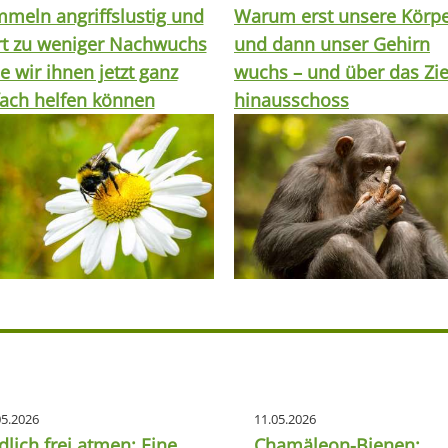
meln angriffslustig und
Warum erst unsere Körp
rt zu weniger Nachwuchs
und dann unser Gehirn
e wir ihnen jetzt ganz
wuchs – und über das Zie
fach helfen können
hinausschoss
05.2026
11.05.2026
dlich frei atmen: Eine
Chamäleon-Bienen: