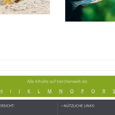
Alle Inhalte auf tierchenwelt.de:
H
I
J
K
L
M
N
O
P
Q
R
ERSICHT:
• NÜTZLICHE LINKS: