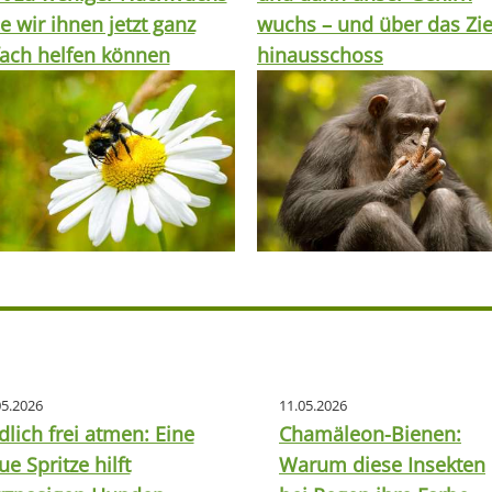
e wir ihnen jetzt ganz
wuchs – und über das Zie
fach helfen können
hinausschoss
05.2026
11.05.2026
dlich frei atmen: Eine
Chamäleon-Bienen:
ue Spritze hilft
Warum diese Insekten