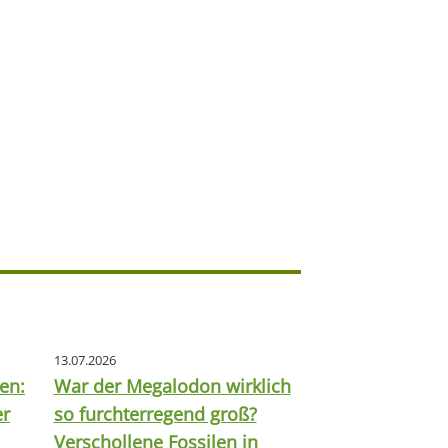
13.07.2026
en:
War der Megalodon wirklich
er
so furchterregend groß?
Verschollene Fossilen in