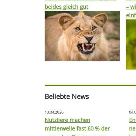
beides gleich gut
– wi
ein
Beliebte News
13.04.2026
04.
Nutztiere machen
En
mittlerweile fast 60 % der
ne