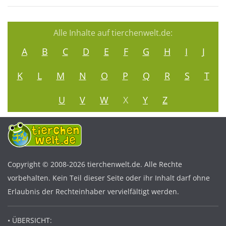
Alle Inhalte auf tierchenwelt.de:
A
B
C
D
E
F
G
H
I
J
K
L
M
N
O
P
Q
R
S
T
U
V
W
X
Y
Z
Copyright © 2008-2026 tierchenwelt.de. Alle Rechte
vorbehalten. Kein Teil dieser Seite oder ihr Inhalt darf ohne
Erlaubnis der Rechteinhaber vervielfältigt werden.
• ÜBERSICHT: