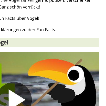
nche Vögel tanzen gerne, pupsen, verschenken
Ganz schön verrückt!
un Facts über Vögel!
rklärungen zu den Fun Facts.
ögel