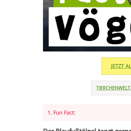
JETZT 
TIERCHENWELT
1. Fun Fact: