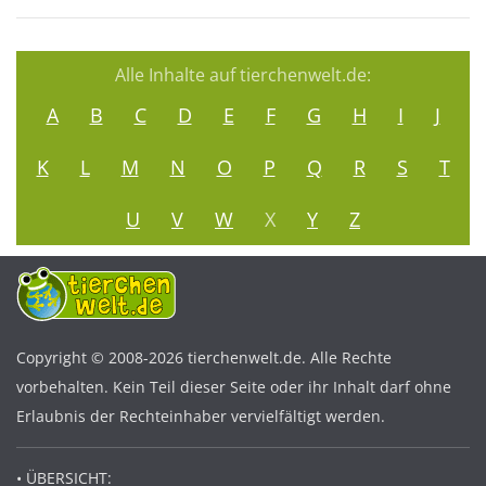
Alle Inhalte auf tierchenwelt.de:
A
B
C
D
E
F
G
H
I
J
K
L
M
N
O
P
Q
R
S
T
U
V
W
X
Y
Z
Copyright © 2008-2026 tierchenwelt.de. Alle Rechte
vorbehalten. Kein Teil dieser Seite oder ihr Inhalt darf ohne
Erlaubnis der Rechteinhaber vervielfältigt werden.
• ÜBERSICHT: