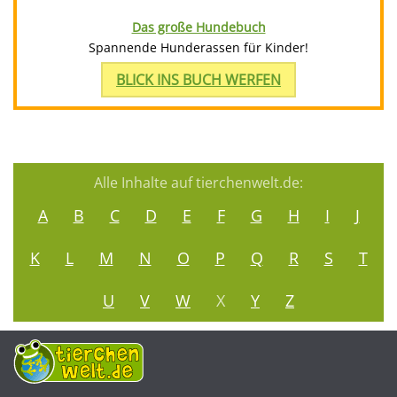
Das große Hundebuch
Spannende Hunderassen für Kinder!
BLICK INS BUCH WERFEN
Alle Inhalte auf tierchenwelt.de:
A
B
C
D
E
F
G
H
I
J
K
L
M
N
O
P
Q
R
S
T
U
V
W
X
Y
Z