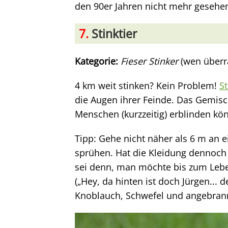
den 90er Jahren nicht mehr gesehen
7.
Stinktier
Kategorie:
Fieser Stinker
(wen überr
4 km weit stinken? Kein Problem!
St
die Augen ihrer Feinde. Das Gemisc
Menschen (kurzzeitig) erblinden kö
Tipp: Gehe nicht näher als 6 m an e
sprühen. Hat die Kleidung dennoc
sei denn, man möchte bis zum Leb
(„Hey, da hinten ist doch Jürgen... d
Knoblauch, Schwefel und angebra