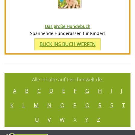
Das große Hundebuch
Spannende Hunderassen für Kinder!
BLICK INS BUCH WERFEN
Alle Inhalte auf tierchenwelt.de:
A
B
C
D
E
F
G
H
I
J
K
L
M
N
O
P
Q
R
S
T
U
V
W
X
Y
Z