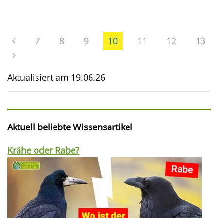
7
8
9
10
11
12
13
Aktualisiert am
19.06.26
Aktuell beliebte Wissensartikel
Krähe oder Rabe?