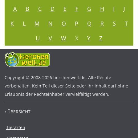
A
B
C
D
E
F
G
H
I
J
K
L
M
N
O
P
Q
R
S
T
U
V
W
X
Y
Z
Copyright © 2008-2026 tierchenwelt.de. Alle Rechte
vorbehalten. Kein Teil dieser Seite oder ihr Inhalt darf ohne
Erlaubnis der Rechteinhaber vervielfältigt werden.
• ÜBERSICHT:
Tierarten