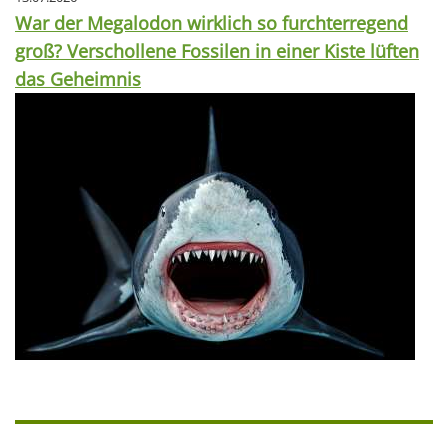
War der Megalodon wirklich so furchterregend
groß? Verschollene Fossilen in einer Kiste lüften
das Geheimnis