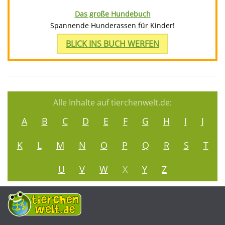
Das große Hundebuch
Spannende Hunderassen für Kinder!
BLICK INS BUCH WERFEN
Alle Inhalte auf tierchenwelt.de:
A
B
C
D
E
F
G
H
I
J
K
L
M
N
O
P
Q
R
S
T
U
V
W
X
Y
Z