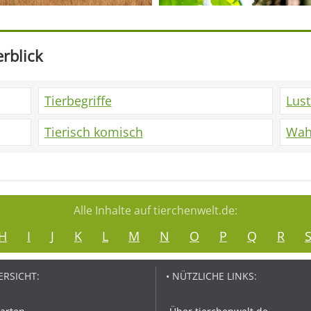
rblick
Tierbegriffe
Lus
Tierisch komisch
Wah
Alle Inhalte auf tierchenwelt.de:
H
I
J
K
L
M
N
O
P
Q
R
ERSICHT:
• NÜTZLICHE LINKS: