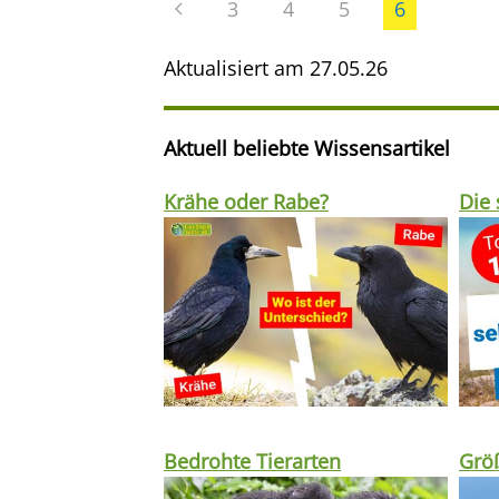
3
4
5
6
Aktualisiert am
27.05.26
Aktuell beliebte Wissensartikel
Krähe oder Rabe?
Die 
Bedrohte Tierarten
Größ