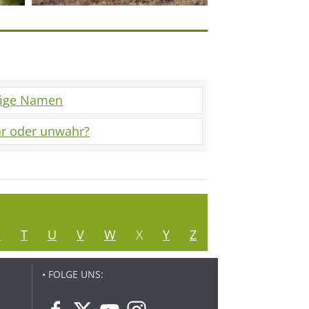
tige Namen
r oder unwahr?
S
T
U
V
W
X
Y
Z
• FOLGE UNS: