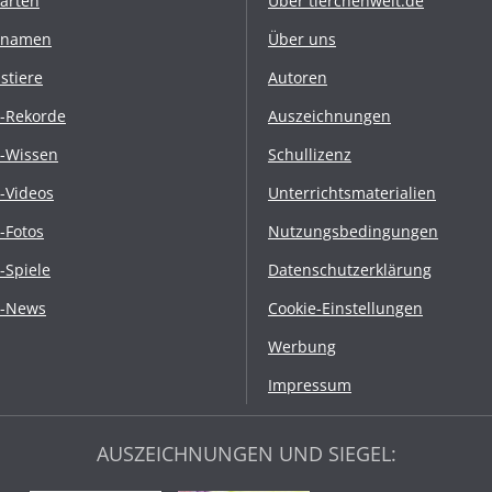
rarten
Über tierchenwelt.de
rnamen
Über uns
stiere
Autoren
r-Rekorde
Auszeichnungen
r-Wissen
Schullizenz
r-Videos
Unterrichtsmaterialien
r-Fotos
Nutzungsbedingungen
r-Spiele
Datenschutzerklärung
r-News
Cookie-Einstellungen
Werbung
Impressum
AUSZEICHNUNGEN UND SIEGEL: