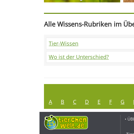
Alle Wissens-Rubriken im Übe
Tier-Wissen
Wo ist der Unterschied?
A
B
C
D
E
F
G
• ÜB