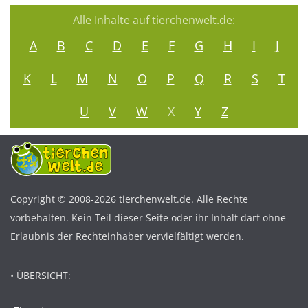
Alle Inhalte auf tierchenwelt.de:
A
B
C
D
E
F
G
H
I
J
K
L
M
N
O
P
Q
R
S
T
U
V
W
X
Y
Z
Copyright © 2008-2026 tierchenwelt.de. Alle Rechte
vorbehalten. Kein Teil dieser Seite oder ihr Inhalt darf ohne
Erlaubnis der Rechteinhaber vervielfältigt werden.
• ÜBERSICHT: