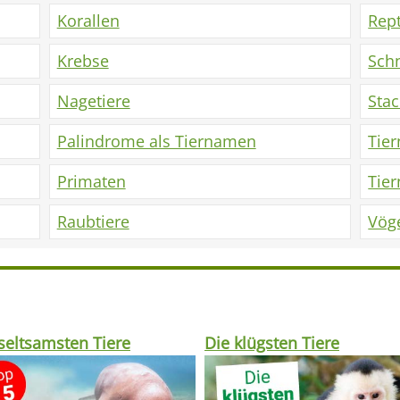
Korallen
Rept
Krebse
Sch
Nagetiere
Sta
Palindrome als Tiernamen
Tie
Primaten
Tie
Raubtiere
Vög
seltsamsten Tiere
Die klügsten Tiere