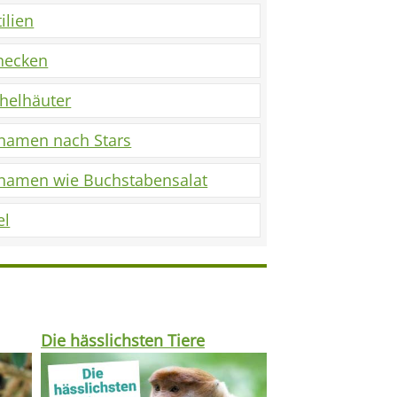
ilien
necken
chelhäuter
rnamen nach Stars
rnamen wie Buchstabensalat
el
Die hässlichsten Tiere