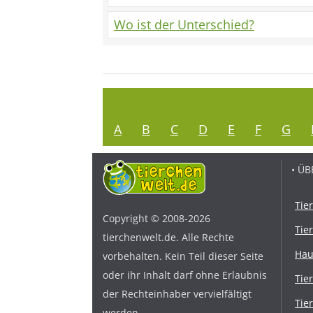
Wo ist der Unterschied?
A
B
C
D
E
F
G
• ÜB
Tie
Copyright © 2008-2026
Tie
tierchenwelt.de. Alle Rechte
Hau
vorbehalten. Kein Teil dieser Seite
oder ihr Inhalt darf ohne Erlaubnis
Tie
der Rechteinhaber vervielfältigt
Tie
werden.