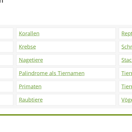
en
Korallen
Rept
Krebse
Sch
Nagetiere
Sta
Palindrome als Tiernamen
Tie
Primaten
Tie
Raubtiere
Vög