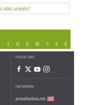
r oder unwahr?
S
T
U
V
W
X
Y
Z
• FOLGE UNS:
• NETZWERK:
animalfunfacts.net