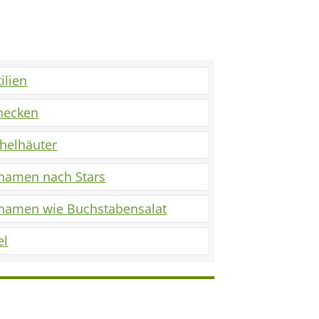
ilien
necken
chelhäuter
rnamen nach Stars
rnamen wie Buchstabensalat
el