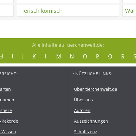
Tierisch komisch
Wah
Alle Inhalte auf tierchenwelt.de:
H
I
J
K
L
M
N
O
P
Q
R
ERSICHT:
• NÜTZLICHE LINKS:
rarten
Über tierchenwelt.de
rnamen
Über uns
stiere
Autoren
r-Rekorde
Auszeichnungen
r-Wissen
Schullizenz