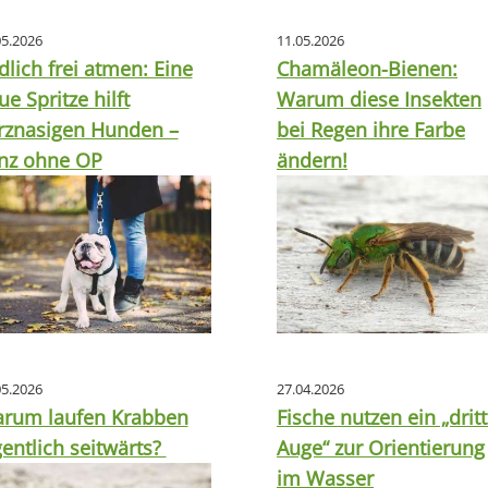
05.2026
11.05.2026
dlich frei atmen: Eine
Chamäleon-Bienen:
ue Spritze hilft
Warum diese Insekten
rznasigen Hunden –
bei Regen ihre Farbe
nz ohne OP
ändern!
05.2026
27.04.2026
rum laufen Krabben
Fische nutzen ein „drit
gentlich seitwärts?
Auge“ zur Orientierung
im Wasser