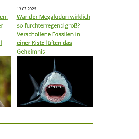
13.07.2026
en:
War der Megalodon wirklich
er
so furchterregend groß?
Verschollene Fossilen in
l
einer Kiste lüften das
Geheimnis