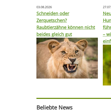
03.08.2026
27.07
Schneiden oder
Neu
Zerquetschen?
Hum
Raubtierzähne können nicht
füh
beides gleich gut
– wi
ein
Beliebte News