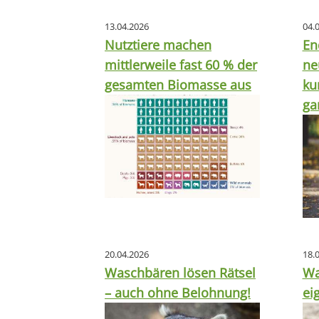
13.04.2026
04.
Nutztiere machen
En
mittlerweile fast 60 % der
ne
gesamten Biomasse aus
ku
ga
20.04.2026
18.
Waschbären lösen Rätsel
Wa
– auch ohne Belohnung!
ei