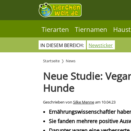
Tierarten
Tiernamen
Haust
IN DIESEM BEREICH:
Newsticker
Startseite
News
Neue Studie: Vega
Hunde
Geschrieben von
Silke Menne
am
10.04.23
Ernährungswissenschaftler habe
Sie fanden mehrere positive Aus
Darunter waren eine verbesserte