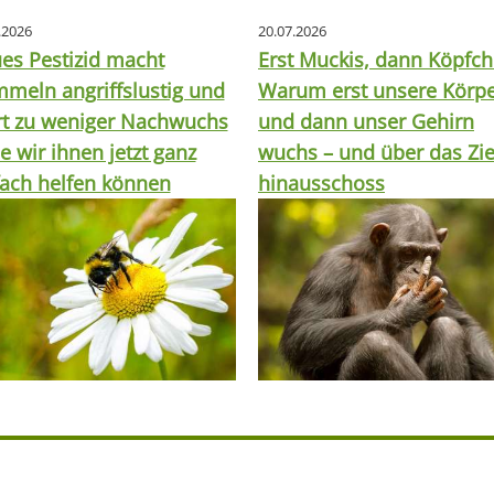
.2026
20.07.2026
es Pestizid macht
Erst Muckis, dann Köpfch
meln angriffslustig und
Warum erst unsere Körp
rt zu weniger Nachwuchs
und dann unser Gehirn
e wir ihnen jetzt ganz
wuchs – und über das Zie
fach helfen können
hinausschoss