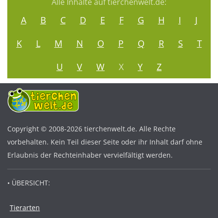
Alle Inhalte auf tierchenwelt.de:
A
B
C
D
E
F
G
H
I
J
K
L
M
N
O
P
Q
R
S
T
U
V
W
X
Y
Z
Copyright © 2008-2026 tierchenwelt.de. Alle Rechte
vorbehalten. Kein Teil dieser Seite oder ihr Inhalt darf ohne
Erlaubnis der Rechteinhaber vervielfältigt werden.
• ÜBERSICHT:
Tierarten