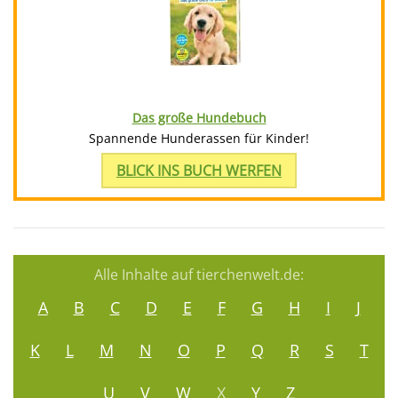
Das große Hundebuch
Spannende Hunderassen für Kinder!
BLICK INS BUCH WERFEN
Alle Inhalte auf tierchenwelt.de:
A
B
C
D
E
F
G
H
I
J
K
L
M
N
O
P
Q
R
S
T
U
V
W
X
Y
Z