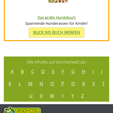
Das große Hundebuch
Spannende Hunderassen für Kinder!
BLICK INS BUCH WERFEN
Alle Inhalte auf tierchenwelt.de:
A
B
C
D
E
F
G
H
I
J
K
L
M
N
O
P
Q
R
S
T
U
V
W
X
Y
Z