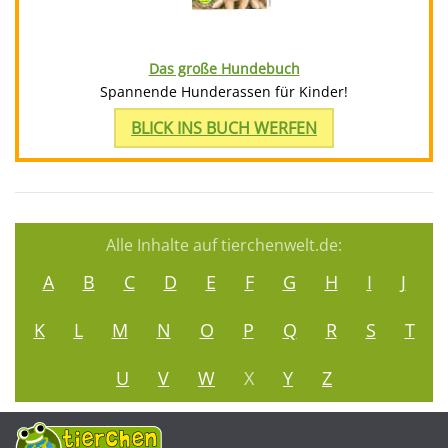
Das große Hundebuch
Spannende Hunderassen für Kinder!
BLICK INS BUCH WERFEN
Alle Inhalte auf tierchenwelt.de:
A
B
C
D
E
F
G
H
I
J
K
L
M
N
O
P
Q
R
S
T
U
V
W
X
Y
Z