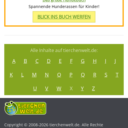
Spannende Hunderassen für Kinder!
BLICK INS BUCH WERFEN
Alle Inhalte auf tierchenwelt.de:
A
B
C
D
E
F
G
H
I
J
K
L
M
N
O
P
Q
R
S
T
U
V
W
X
Y
Z
Copyright © 2008-2026 tierchenwelt.de. Alle Rechte