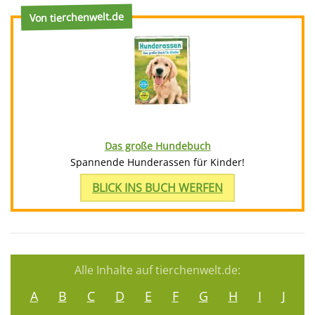
Von tierchenwelt.de
Das große Hundebuch
Spannende Hunderassen für Kinder!
BLICK INS BUCH WERFEN
Alle Inhalte auf tierchenwelt.de:
A
B
C
D
E
F
G
H
I
J