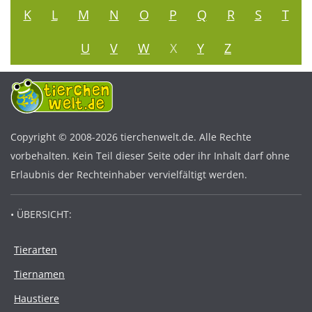
K
L
M
N
O
P
Q
R
S
T
U
V
W
X
Y
Z
Copyright © 2008-2026 tierchenwelt.de. Alle Rechte
vorbehalten. Kein Teil dieser Seite oder ihr Inhalt darf ohne
Erlaubnis der Rechteinhaber vervielfältigt werden.
• ÜBERSICHT:
Tierarten
Tiernamen
Haustiere