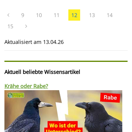
9
10
11
12
13
14
15
Aktualisiert am
13.04.26
Aktuell beliebte Wissensartikel
Krähe oder Rabe?