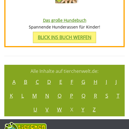
Das große Hundebuch
Spannende Hunderassen für Kinder!
BLICK INS BUCH WERFEN
Alle Inhalte auf tierchenwelt.de:
A
B
C
D
E
F
G
H
I
J
K
L
M
N
O
P
Q
R
S
T
U
V
W
X
Y
Z