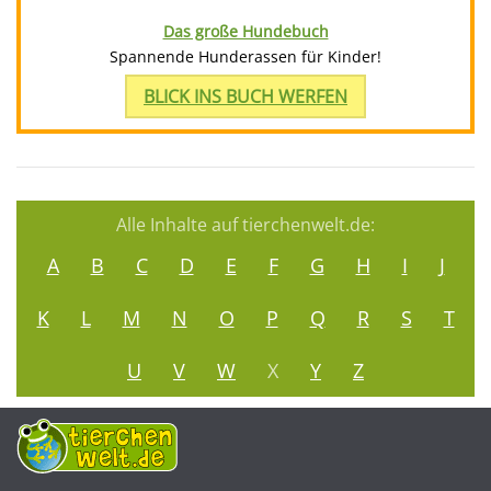
Das große Hundebuch
Spannende Hunderassen für Kinder!
BLICK INS BUCH WERFEN
Alle Inhalte auf tierchenwelt.de:
A
B
C
D
E
F
G
H
I
J
K
L
M
N
O
P
Q
R
S
T
U
V
W
X
Y
Z