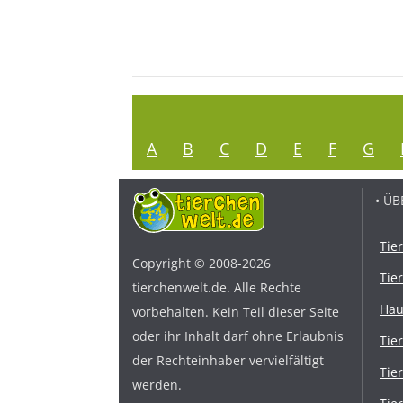
A
B
C
D
E
F
G
• ÜB
Tie
Copyright © 2008-2026
Tie
tierchenwelt.de. Alle Rechte
Hau
vorbehalten. Kein Teil dieser Seite
oder ihr Inhalt darf ohne Erlaubnis
Tie
der Rechteinhaber vervielfältigt
Tie
werden.