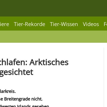
iere
Tier-Rekorde
Tier-Wissen
Videos
F
chlafen: Arktisches
gesichtet
arkreis.
e Breitengrade nicht.
üdwesten Irlands gesehen.