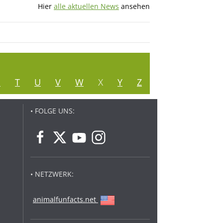
Hier
alle aktuellen News
ansehen
S
T
U
V
W
X
Y
Z
• FOLGE UNS:
• NETZWERK:
animalfunfacts.net