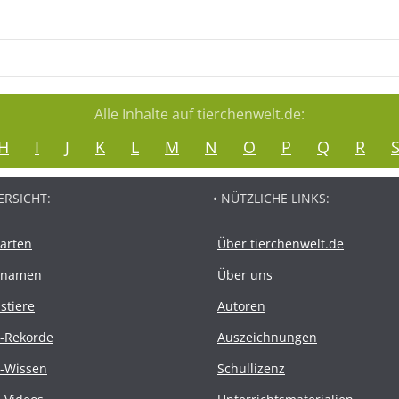
Alle Inhalte auf tierchenwelt.de:
H
I
J
K
L
M
N
O
P
Q
R
ERSICHT:
• NÜTZLICHE LINKS:
rarten
Über tierchenwelt.de
rnamen
Über uns
stiere
Autoren
r-Rekorde
Auszeichnungen
r-Wissen
Schullizenz