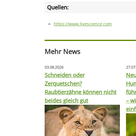
Quellen:
https://www.livescience.com
Mehr News
03.08.2026
27.07
Schneiden oder
Neu
Zerquetschen?
Hum
Raubtierzähne können nicht
füh
beides gleich gut
– wi
ein