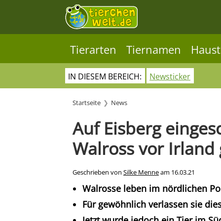
Tierarten
Tiernamen
Haust
IN DIESEM BEREICH:
Newsticker
Startseite
News
Auf Eisberg einges
Walross vor Irland 
Geschrieben von
Silke Menne
am
16.03.21
Walrosse leben im nördlichen Pol
Für gewöhnlich verlassen sie dies
Jetzt wurde jedoch ein Tier im S