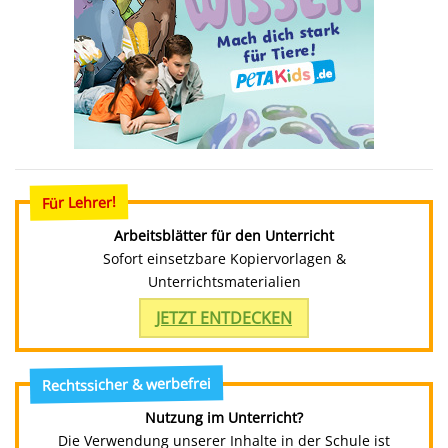
Für Lehrer!
Arbeitsblätter für den Unterricht
Sofort einsetzbare Kopiervorlagen &
Unterrichtsmaterialien
JETZT ENTDECKEN
Rechtssicher & werbefrei
Nutzung im Unterricht?
Die Verwendung unserer Inhalte in der Schule ist