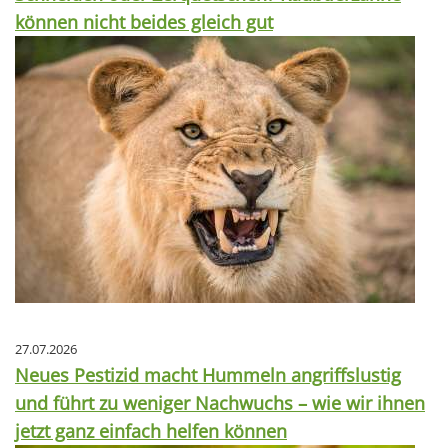
können nicht beides gleich gut
27.07.2026
Neues Pestizid macht Hummeln angriffslustig
und führt zu weniger Nachwuchs – wie wir ihnen
jetzt ganz einfach helfen können