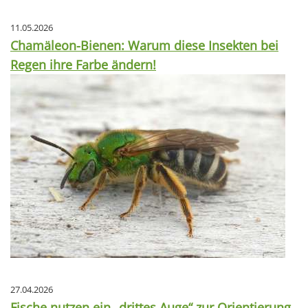
11.05.2026
Chamäleon-Bienen: Warum diese Insekten bei
Regen ihre Farbe ändern!
27.04.2026
Fische nutzen ein „drittes Auge“ zur Orientierung