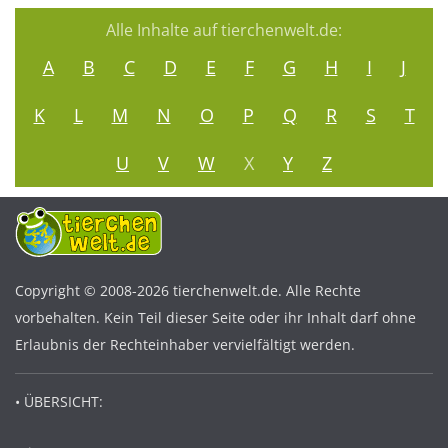
Alle Inhalte auf tierchenwelt.de:
A
B
C
D
E
F
G
H
I
J
K
L
M
N
O
P
Q
R
S
T
U
V
W
X
Y
Z
Copyright © 2008-2026 tierchenwelt.de. Alle Rechte
vorbehalten. Kein Teil dieser Seite oder ihr Inhalt darf ohne
Erlaubnis der Rechteinhaber vervielfältigt werden.
• ÜBERSICHT: