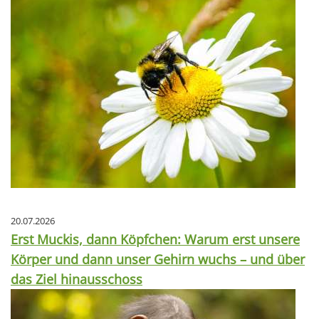
20.07.2026
Erst Muckis, dann Köpfchen: Warum erst unsere
Körper und dann unser Gehirn wuchs – und über
das Ziel hinausschoss