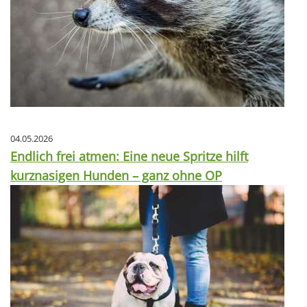
04.05.2026
Endlich frei atmen: Eine neue Spritze hilft
kurznasigen Hunden – ganz ohne OP