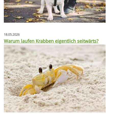
18.05.2026
Warum laufen Krabben eigentlich seitwärts?