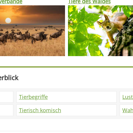
rverbände
Tiere des Waldes
rblick
Tierbegriffe
Lus
Tierisch komisch
Wah