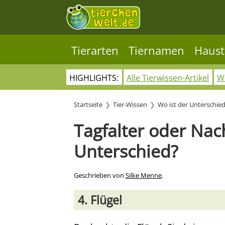
Tierarten
Tiernamen
Haust
HIGHLIGHTS:
Alle Tierwissen-Artikel
Wo
Startseite
Tier-Wissen
Wo ist der Unterschie
Tagfalter oder Nach
Unterschied?
Geschrieben von
Silke Menne
.
4. Flügel