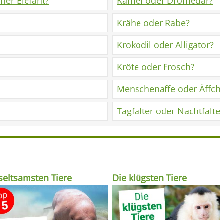
cher Elefant?
Kamel oder Dromedar?
Krähe oder Rabe?
Krokodil oder Alligator?
Kröte oder Frosch?
Menschenaffe oder Äffc
Tagfalter oder Nachtfalte
seltsamsten Tiere
Die klügsten Tiere