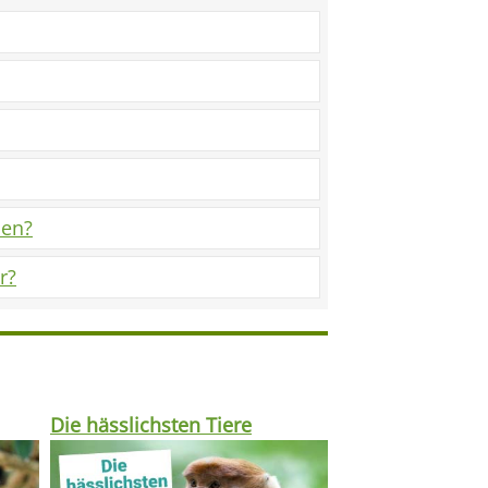
hen?
r?
Die hässlichsten Tiere