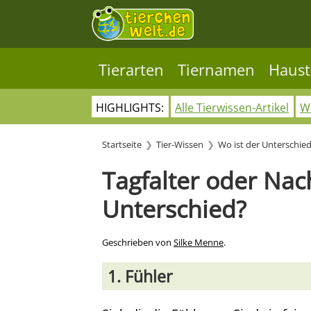
Tierarten
Tiernamen
Haust
HIGHLIGHTS:
Alle Tierwissen-Artikel
Wo
Startseite
Tier-Wissen
Wo ist der Unterschie
Tagfalter oder Nach
Unterschied?
Geschrieben von
Silke Menne
.
1. Fühler