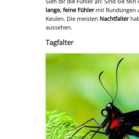
Sieh dir die Fühler an: Sind sie fei
lange, feine Fühler
mit Rundungen a
Keulen. Die meisten
Nachtfalter
hab
aussehen.
Tagfalter