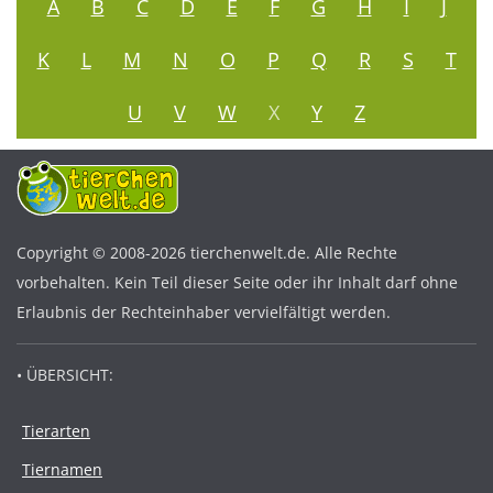
A
B
C
D
E
F
G
H
I
J
K
L
M
N
O
P
Q
R
S
T
U
V
W
X
Y
Z
Copyright © 2008-2026 tierchenwelt.de. Alle Rechte
vorbehalten. Kein Teil dieser Seite oder ihr Inhalt darf ohne
Erlaubnis der Rechteinhaber vervielfältigt werden.
• ÜBERSICHT:
Tierarten
Tiernamen