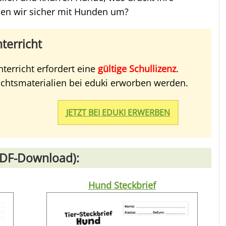
en wir sicher mit Hunden um?
terricht
terricht erfordert eine
gültige Schullizenz
.
richtsmaterialien bei eduki erworben werden.
JETZT BEI EDUKI ERWERBEN
PDF-Download):
Hund Steckbrief