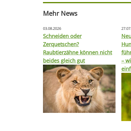
Mehr News
03.08.2026
27.07
Schneiden oder
Neu
Zerquetschen?
Hum
Raubtierzähne können nicht
füh
beides gleich gut
– wi
ein