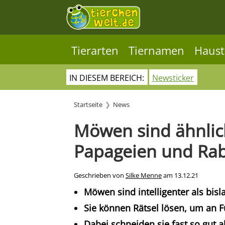
Tierarten
Tiernamen
Haust
IN DIESEM BEREICH:
Newsticker
Startseite
News
Möwen sind ähnlich
Papageien und Ra
Geschrieben von
Silke Menne
am
13.12.21
Möwen sind intelligenter als bi
S
ie können Rätsel lösen, um an F
Dabei schneiden sie fast so gut 