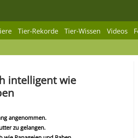
iere
Tier-Rekorde
Tier-Wissen
Videos
F
 intelligent wie
ben
slang angenommen.
utter zu gelangen.
ab wie Papageien und Raben.