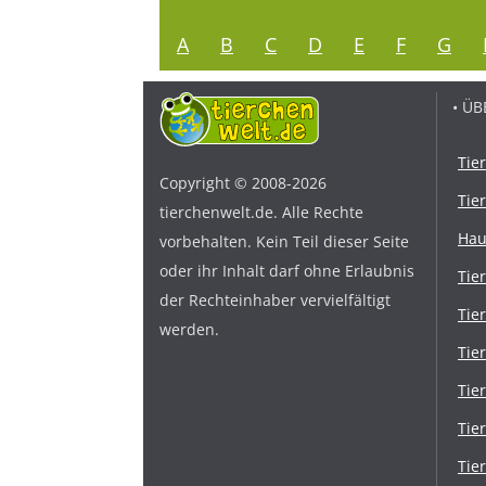
A
B
C
D
E
F
G
• ÜB
Tie
Copyright © 2008-2026
Tie
tierchenwelt.de. Alle Rechte
Hau
vorbehalten. Kein Teil dieser Seite
oder ihr Inhalt darf ohne Erlaubnis
Tie
der Rechteinhaber vervielfältigt
Tie
werden.
Tie
Tie
Tie
Tie