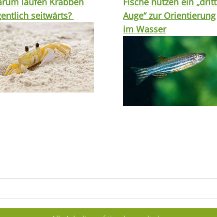
rum laufen Krabben
Fische nutzen ein „drit
gentlich seitwärts?
Auge“ zur Orientierung
im Wasser