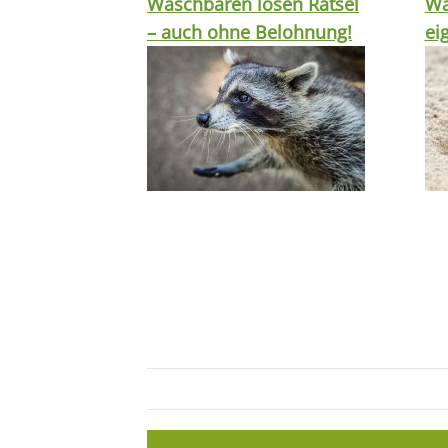
Waschbären lösen Rätsel
Wa
– auch ohne Belohnung!
ei