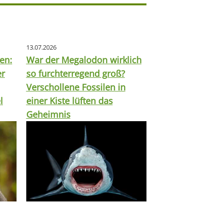
13.07.2026
en:
War der Megalodon wirklich
er
so furchterregend groß?
Verschollene Fossilen in
l
einer Kiste lüften das
Geheimnis