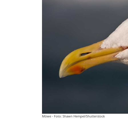
Möwe - Foto: Shawn Hempel/Shutterstock