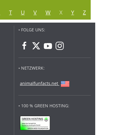
S
T
U
V
W
X
Y
Z
• FOLGE UNS:
• NETZWERK:
animalfunfacts.net
• 100 % GREEN HOSTING: