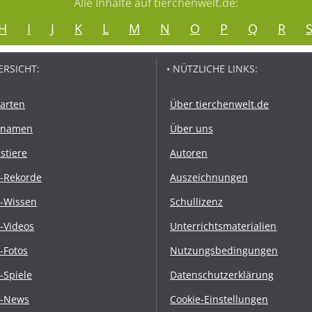
Alle Inhalte auf tierchenwelt.de:
H
I
J
K
L
M
N
O
P
Q
R
ERSICHT:
• NÜTZLICHE LINKS:
rarten
Über tierchenwelt.de
rnamen
Über uns
stiere
Autoren
r-Rekorde
Auszeichnungen
r-Wissen
Schullizenz
r-Videos
Unterrichtsmaterialien
r-Fotos
Nutzungsbedingungen
r-Spiele
Datenschutzerklärung
r-News
Cookie-Einstellungen