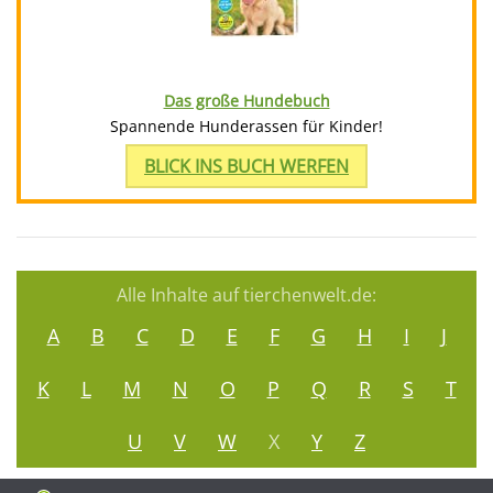
Das große Hundebuch
Spannende Hunderassen für Kinder!
BLICK INS BUCH WERFEN
Alle Inhalte auf tierchenwelt.de:
A
B
C
D
E
F
G
H
I
J
K
L
M
N
O
P
Q
R
S
T
U
V
W
X
Y
Z