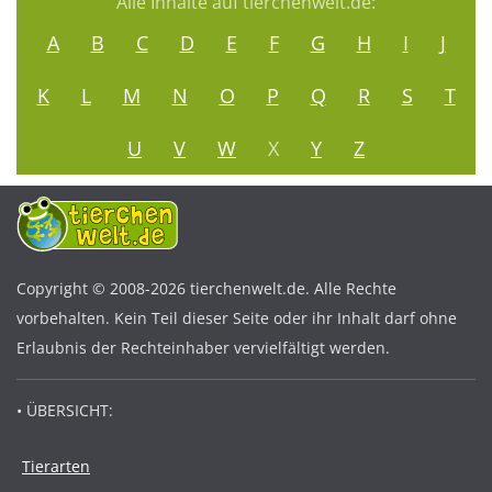
Alle Inhalte auf tierchenwelt.de:
A
B
C
D
E
F
G
H
I
J
K
L
M
N
O
P
Q
R
S
T
U
V
W
X
Y
Z
Copyright © 2008-2026 tierchenwelt.de. Alle Rechte
vorbehalten. Kein Teil dieser Seite oder ihr Inhalt darf ohne
Erlaubnis der Rechteinhaber vervielfältigt werden.
• ÜBERSICHT:
Tierarten