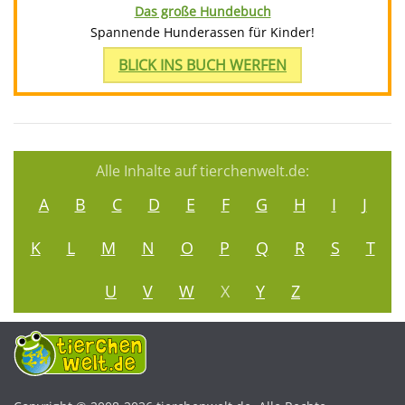
Das große Hundebuch
Spannende Hunderassen für Kinder!
BLICK INS BUCH WERFEN
Alle Inhalte auf tierchenwelt.de:
A
B
C
D
E
F
G
H
I
J
K
L
M
N
O
P
Q
R
S
T
U
V
W
X
Y
Z