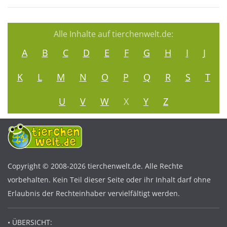
Alle Inhalte auf tierchenwelt.de:
A
B
C
D
E
F
G
H
I
J
K
L
M
N
O
P
Q
R
S
T
U
V
W
X
Y
Z
Copyright © 2008-2026 tierchenwelt.de. Alle Rechte
vorbehalten. Kein Teil dieser Seite oder ihr Inhalt darf ohne
Erlaubnis der Rechteinhaber vervielfältigt werden.
• ÜBERSICHT: