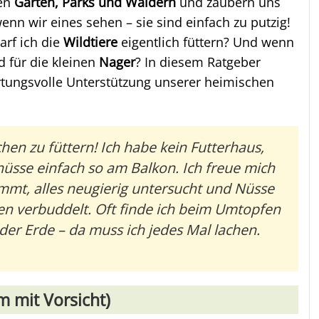
ren
Gärten, Parks und Wäldern
und zaubern uns
enn wir eines sehen – sie sind einfach zu putzig!
arf ich die
Wildtiere
eigentlich füttern? Und wenn
d für die kleinen
Nager
? In diesem Ratgeber
ortungsvolle Unterstützung unserer heimischen
chen zu füttern! Ich habe kein Futterhaus,
nüsse einfach so am Balkon. Ich freue mich
ommt, alles neugierig untersucht und Nüsse
en verbuddelt. Oft finde ich beim Umtopfen
der Erde – da muss ich jedes Mal lachen.
 mit Vorsicht)