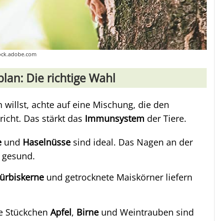
tock.adobe.com
an: Die richtige Wahl
 willst, achte auf eine Mischung, die den
icht. Das stärkt das
Immunsystem
der Tiere.
e
und
Haselnüsse
sind ideal. Das Nagen an der
d gesund.
ürbiskerne
und getrocknete Maiskörner liefern
ne Stückchen
Apfel
,
Birne
und Weintrauben sind