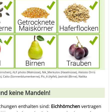
hörnchen), ALF photo (Walnüsse), Nik_Merkulov (Haselnüsse), Aleissio Orrù
, Caito (Sonnenblumenkerne), Pic_It (Apfel), Jasinski (Birne), Natika
und keine Mandeln!
schungen enthalten sind:
Eichhörnchen
vertragen