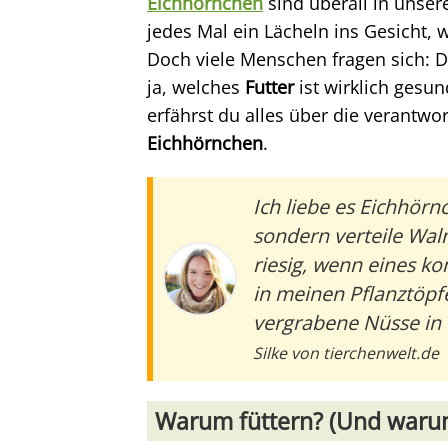
Eichhörnchen
sind überall in unse
jedes Mal ein Lächeln ins Gesicht, w
Doch viele Menschen fragen sich: D
ja, welches
Futter
ist wirklich gesun
erfährst du alles über die verantw
Eichhörnchen
.
Ich liebe es Eichhörn
sondern verteile Wal
riesig, wenn eines k
in meinen Pflanztöpf
vergrabene Nüsse in 
Silke von tierchenwelt.de
Warum füttern? (Und warum