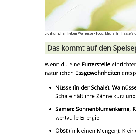
Eichhörnchen lieben Walnüsse - Foto: Micha Trillhaase/s
Das kommt auf den Speisepl
Wenn du eine
Futterstelle
einrichten
natürlichen
Essgewohnheiten
entspr
Nüsse (in der Schale)
:
Walnüss
Schale hält ihre Zähne kurz un
Samen
:
Sonnenblumenkerne
,
K
wertvolle Energie.
Obst
(in kleinen Mengen): Klei