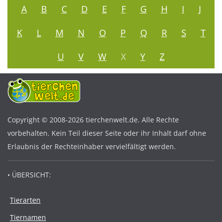
A
B
C
D
E
F
G
H
I
J
K
L
M
N
O
P
Q
R
S
T
U
V
W
X
Y
Z
Copyright © 2008-2026 tierchenwelt.de. Alle Rechte
vorbehalten. Kein Teil dieser Seite oder ihr Inhalt darf ohne
Erlaubnis der Rechteinhaber vervielfältigt werden.
• ÜBERSICHT:
Tierarten
Tiernamen