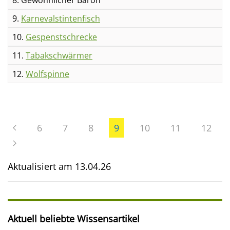
8. Gewöhnlicher Baron
9.
Karnevalstintenfisch
10.
Gespenstschrecke
11.
Tabakschwärmer
12.
Wolfspinne
6
7
8
9
10
11
12
Aktualisiert am
13.04.26
Aktuell beliebte Wissensartikel