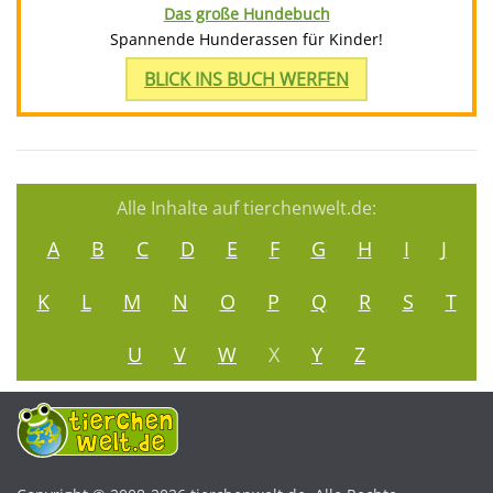
Das große Hundebuch
Spannende Hunderassen für Kinder!
BLICK INS BUCH WERFEN
Alle Inhalte auf tierchenwelt.de:
A
B
C
D
E
F
G
H
I
J
K
L
M
N
O
P
Q
R
S
T
U
V
W
X
Y
Z